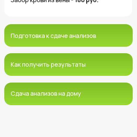
Стоимость услуг
©2024 - 2026 МедЛогика
+7 (3452) 68-98-00
г. Тюмень ул. Газовиков 41
г. Тюмень ул. Николая Ростовцева 26
пн-пт:
07:30 - 20:00
сб-вс:
09:00 - 15:00
info@medlogika.ru