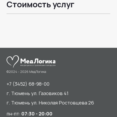
Медицинский центр
«МедЛогика»
читать отзывы
Услуги
О нас
Сдать анализы
Акции и новости
УЗИ
Отзывы
Записаться к врачу
Вакансии
Выезд на дом и в офис
Документы и лицензии
Прием по ДМС
Лицензия Л041-01107-72/00001791
ООО «Авеню Мед» ИНН: 7203527116 ОГРН: 1217200016384