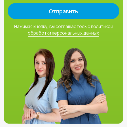
©2024 - 2026 МедЛогика
+7 (3452) 68-98-00
г. Тюмень ул. Газовиков 41
г. Тюмень ул. Николая Ростовцева 26
пн-пт:
07:30 - 20:00
сб-вс:
09:00 - 15:00
info@medlogika.ru
Медицинский центр
«МедЛогика»
читать отзывы