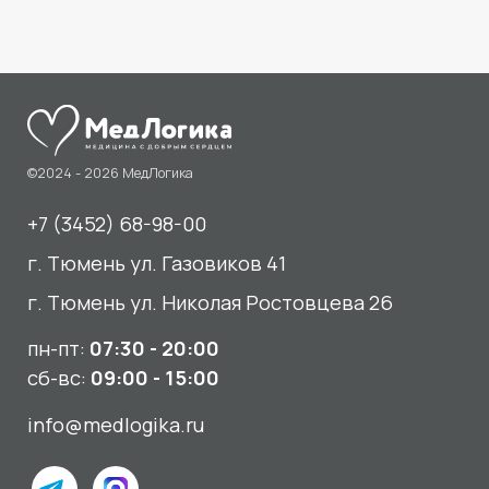
Услуги
О нас
Сдать анализы
Акции и новости
УЗИ
Отзывы
Записаться к врачу
Вакансии
Выезд на дом и в офис
Документы и лицензии
Прием по ДМС
Лицензия Л041-01107-72/00001791
ООО «Авеню Мед» ИНН: 7203527116 ОГРН: 1217200016384
Использование Cookie
Политика в отношении обработки персональных данных
Разработка сайта