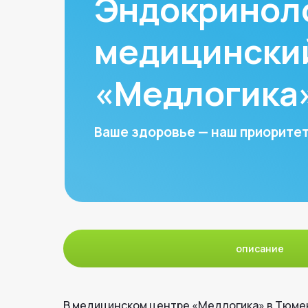
Эндокринол
медицински
«Медлогика
Ваше здоровье — наш приоритет
описание
В медицинском центре «Медлогика» в Тюмен