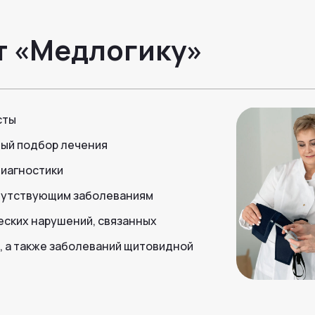
т «Медлогику»
сты
ный подбор лечения
иагностики
опутствующим заболеваниям
ских нарушений, связанных
, а также заболеваний щитовидной