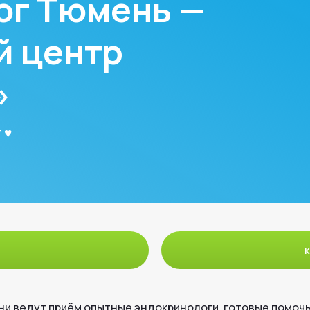
ог Тюмень —
й центр
»
 ♥
к
и ведут приём опытные эндокринологи, готовые помочь 