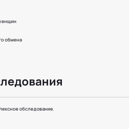
 женщин
го обмена
следования
плексное обследование.