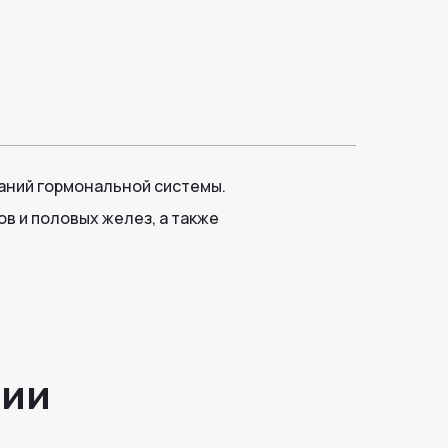
аний гормональной системы.
в и половых желез, а также
гии