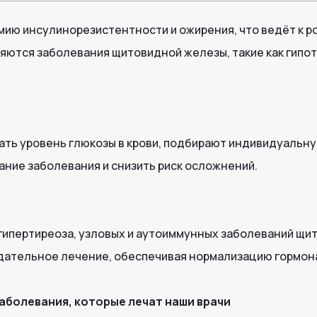
ию инсулинорезистентности и ожирения, что ведёт к р
ляются заболевания щитовидной железы, такие как гипот
ть уровень глюкозы в крови, подбирают индивидуальну
ание заболевания и снизить риск осложнений.
 гипертиреоза, узловых и аутоиммунных заболеваний щ
ательное лечение, обеспечивая нормализацию гормон
болевания, которые лечат наши врачи