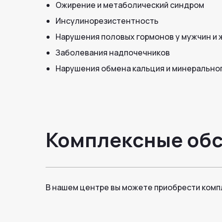
Ожирение и метаболический синдром
Инсулинорезистентность
Нарушения половых гормонов у мужчин и
Заболевания надпочечников
Нарушения обмена кальция и минерально
Комплексные об
В нашем центре вы можете приобрести ком