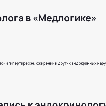
олога в «Медлогике»
по- и гипертиреозе, ожирении и других эндокринных на
апись к эндокринолог