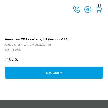
0
Аллерген f319 - свёкла, IgE (ImmunoCAP)
Аллергологические исследования
SKU:
21-896
1 100
р.
в корзину
©2024 - 2026 МедЛогика
+7 (3452) 68-98-00
г. Тюмень ул. Газовиков 41
г. Тюмень ул. Николая Ростовцева 26