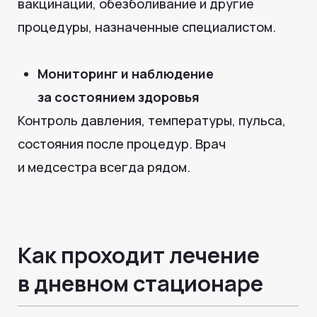
Запишитесь на лечение и процедуры
в дневном стационаре медицинского
центра «Медлогика» в Тюмени, чтобы
получить качественную медицинскую
помощь с контролем врача и комфортом
для пациента.
Где проходят процедуры:
• ул. Газовиков, 41, Тюмень
• ул. Николая Ростовцева, 26, Тюмень
Стоимость дневного
стационара в Тюмени
В медицинском центре «Медлогика»
действуют прозрачные и доступные цены
на дневной стационар: