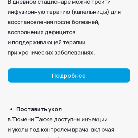
1. Консультация врача
— терапевт,
педиатр или узкий специалист оценивает
состояние, назначает процедуры.
2. Проведение процедур
— капельницы,
инъекции, обследования, лабораторные
анализы.
3. Контроль и наблюдение
— медицинский
персонал следит за состоянием пациента.
4. Заключение врача и рекомендации
—
по завершении курса или процедур пациент
получает инструкции и рекомендации для
дома.
Консультация и запись
в дневной стационар