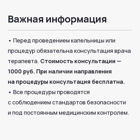
©2024 - 2026 МедЛогика
+7 (3452) 68-98-00
г. Тюмень ул. Газовиков 41
г. Тюмень ул. Николая Ростовцева 26
пн-пт:
07:30 - 20:00
сб-вс:
09:00 - 15:00
info@medlogika.ru
Медицинский центр
«МедЛогика»
читать отзывы