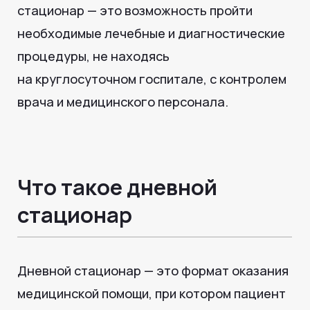
Дневной стационар — это формат оказания
медицинской помощи, при котором пациент
получает лечение, обследования
и процедуры в течение дня с последующим
возвращением домой. Такой подход
сочетает комфорт, безопасность
и эффективность терапии.
Преимущества дневного стационара
:
• Получение квалифицированной помощи
без госпитализации
• Контроль состояния врачом и медсестрой
• Снижение нагрузки на пациента
и экономия времени
• Возможность совместить лечение
с повседневными делами
• Индивидуальный подбор процедур и схем
лечения