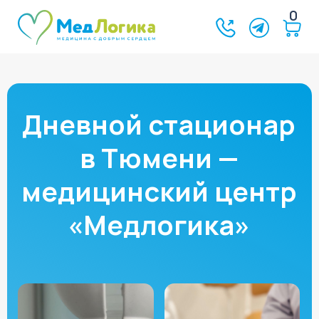
0
Дневной стационар
в Тюмени —
медицинский центр
«Медлогика»