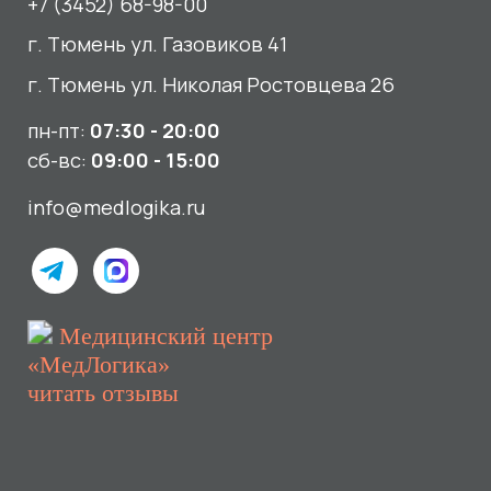
читать отзывы
Услуги
О нас
Сдать анализы
Акции и новости
УЗИ
Отзывы
Записаться к врачу
Вакансии
Выезд на дом и в офис
Документы и лицензии
Прием по ДМС
Лицензия Л041-01107-72/00001791
ООО «Авеню Мед» ИНН: 7203527116 ОГРН: 1217200016384
Использование Cookie
Политика в отношении обработки персональных данных
Разработка сайта