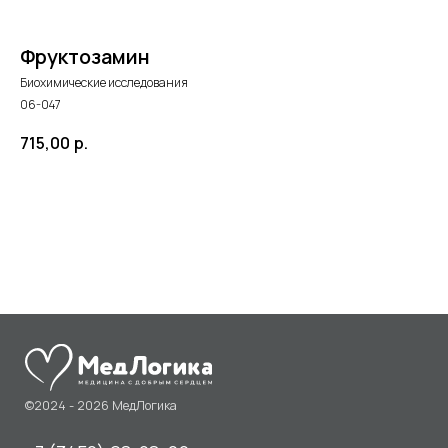
Фруктозамин
Биохимические исследования
06-047
715,00
р.
©2024 - 2026 МедЛогика
+7 (3452) 68-98-00
в корзину
г. Тюмень ул. Газовиков 41
г. Тюмень ул. Николая Ростовцева 26
пн-пт:
07:30 - 20:00
сб-вс:
09:00 - 15:00
info@medlogika.ru
Медицинский центр
«МедЛогика»