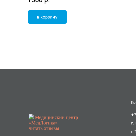
в корзину
Ко
+7
Медицинский центр
«МедЛогика»
г.
читать отзывы
г.