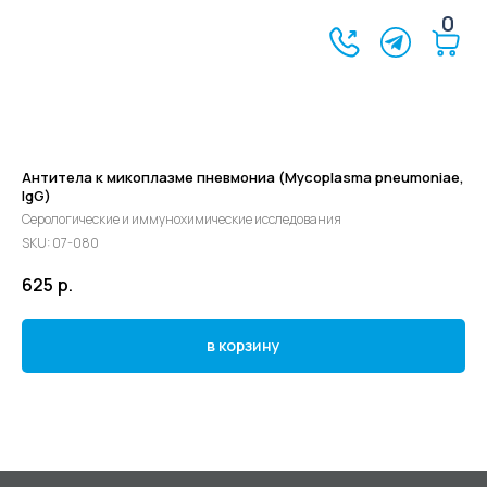
0
Антитела к микоплазме пневмониа (Mycoplasma pneumoniae,
IgG)
Серологические и иммунохимические исследования
SKU:
07-080
625
р.
в корзину
©2024 - 2026 МедЛогика
+7 (3452) 68-98-00
г. Тюмень ул. Газовиков 41