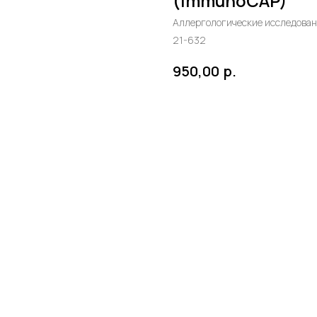
(ImmunoCAP)
Аллергологические исследова
21-632
р.
950,00
в корзину