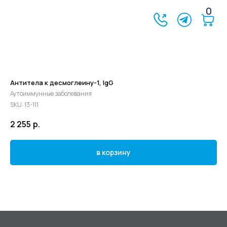
0
Антитела к десмоглеину-1, IgG
Аутоиммунные заболевания
SKU:
13-111
2 255
р.
в корзину
©2024 - 2026 МедЛогика
+7 (3452) 68-98-00
г. Тюмень ул. Газовиков 41
г. Тюмень ул. Николая Ростовцева 26