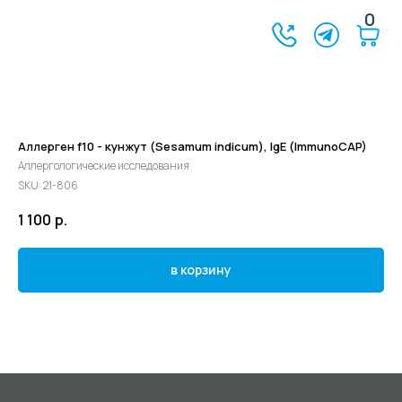
0
Аллерген f10 - кунжут (Sesamum indicum), IgE (ImmunoCAP)
Аллергологические исследования
SKU:
21-806
1 100
р.
в корзину
©2024 - 2026 МедЛогика
+7 (3452) 68-98-00
г. Тюмень ул. Газовиков 41
г. Тюмень ул. Николая Ростовцева 26