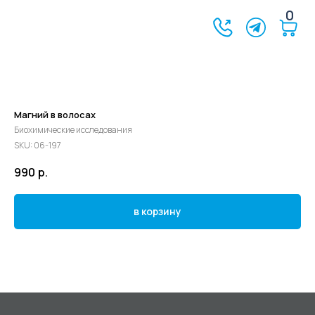
0
Магний в волосах
Биохимические исследования
SKU:
06-197
990
р.
в корзину
©2024 - 2026 МедЛогика
+7 (3452) 68-98-00
г. Тюмень ул. Газовиков 41
г. Тюмень ул. Николая Ростовцева 26