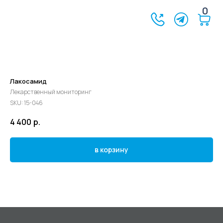
0
Лакосамид
Лекарственный мониторинг
SKU:
15-046
4 400
р.
в корзину
©2024 - 2026 МедЛогика
+7 (3452) 68-98-00
г. Тюмень ул. Газовиков 41
г. Тюмень ул. Николая Ростовцева 26