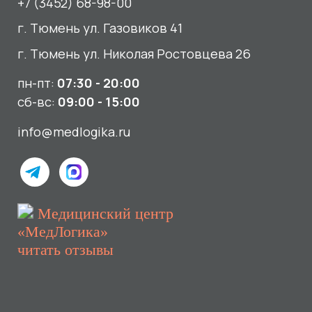
читать отзывы
Услуги
О нас
Сдать анализы
Акции и новости
УЗИ
Отзывы
Записаться к врачу
Вакансии
Выезд на дом и в офис
Документы и лицензии
Прием по ДМС
Лицензия Л041-01107-72/00001791
ООО «Авеню Мед» ИНН: 7203527116 ОГРН: 1217200016384
Использование Cookie
Политика в отношении обработки персональных данных
Разработка сайта