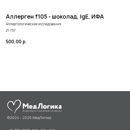
Аллерген f105 - шоколад, IgE, ИФА
Аллергологические исследования
21-757
500,00
р.
©2024 - 2026 МедЛогика
+7 (3452) 68-98-00
в корзину
г. Тюмень ул. Газовиков 41
г. Тюмень ул. Николая Ростовцева 26
пн-пт:
07:30 - 20:00
сб-вс:
09:00 - 15:00
info@medlogika.ru
Медицинский центр
«МедЛогика»