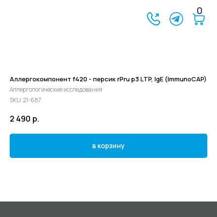
0
Аллергокомпонент f420 - персик rPru p3 LTP, IgE (ImmunoCAP)
Аллергологические исследования
SKU:
21-687
2 490
р.
в корзину
©2024 - 2026 МедЛогика
+7 (3452) 68-98-00
г. Тюмень ул. Газовиков 41
г. Тюмень ул. Николая Ростовцева 26