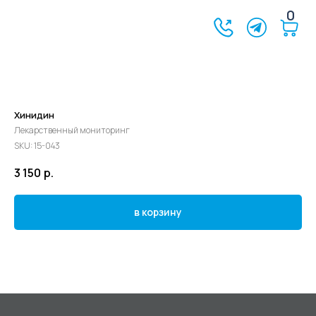
0
Хинидин
Лекарственный мониторинг
SKU:
15-043
3 150
р.
в корзину
©2024 - 2026 МедЛогика
+7 (3452) 68-98-00
г. Тюмень ул. Газовиков 41
г. Тюмень ул. Николая Ростовцева 26