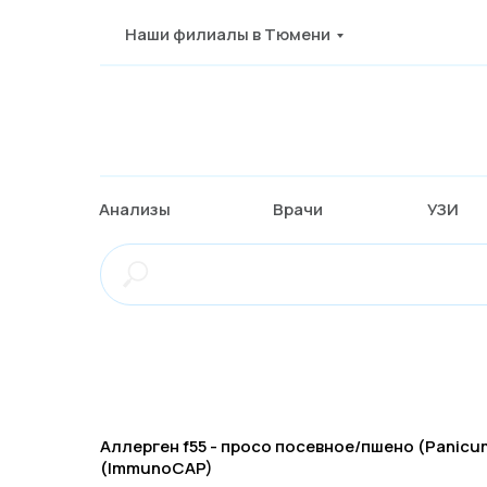
Наши филиалы в Тюмени
Анализы
Врачи
УЗИ
Аллерген f55 - просо посевное/пшено (Panicum 
(ImmunoCAP)