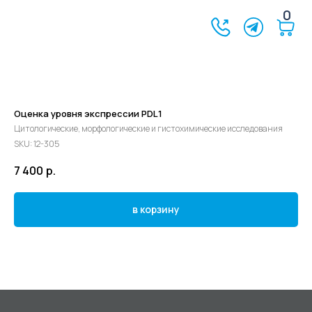
0
Оценка уровня экспрессии PDL1
Цитологические, морфологические и гистохимические исследования
SKU:
12-305
7 400
р.
в корзину
©2024 - 2026 МедЛогика
+7 (3452) 68-98-00
г. Тюмень ул. Газовиков 41
г. Тюмень ул. Николая Ростовцева 26