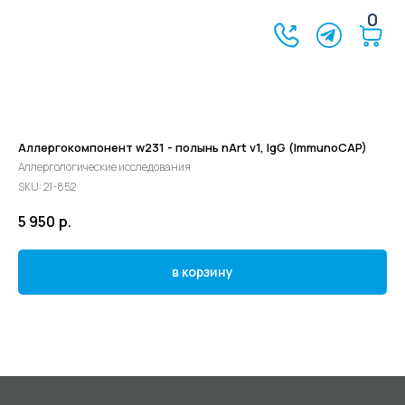
0
Аллергокомпонент w231 - полынь nArt v1, IgG (ImmunoCAP)
Аллергологические исследования
SKU:
21-852
5 950
р.
в корзину
©2024 - 2026 МедЛогика
+7 (3452) 68-98-00
г. Тюмень ул. Газовиков 41
г. Тюмень ул. Николая Ростовцева 26