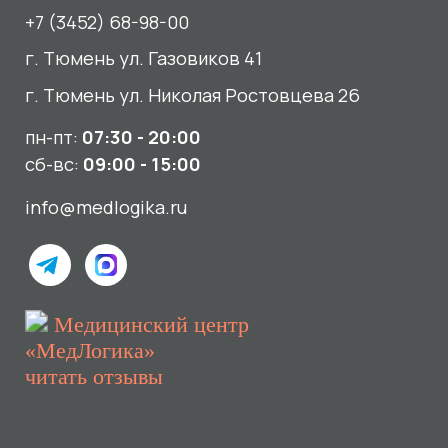
читать отзывы
Услуги
О нас
Сдать анализы
Акции и новости
УЗИ
Отзывы
Записаться к врачу
Вакансии
Выезд на дом и в офис
Документы и лицензии
Прием по ДМС
Лицензия Л041-01107-72/00001791
ООО «Авеню Мед» ИНН: 7203527116 ОГРН: 1217200016384
Использование Cookie
Политика в отношении обработки персональных данных
Разработка сайта