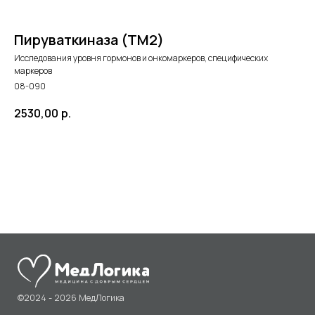
Пируваткиназа (TM2)
Исследования уровня гормонов и онкомаркеров, специфических
маркеров
08-090
2530,00
р.
©2024 - 2026 МедЛогика
+7 (3452) 68-98-00
в корзину
г. Тюмень ул. Газовиков 41
г. Тюмень ул. Николая Ростовцева 26
пн-пт:
07:30 - 20:00
сб-вс:
09:00 - 15:00
info@medlogika.ru
Медицинский центр
«МедЛогика»