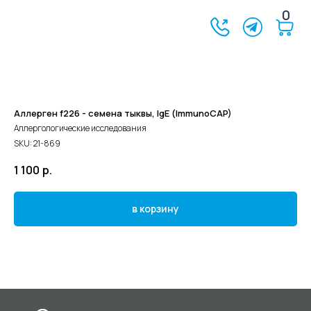
0
Аллерген f226 - семена тыквы, IgE (ImmunoCAP)
Аллергологические исследования
SKU:
21-869
1 100
р.
в корзину
©2024 - 2026 МедЛогика
+7 (3452) 68-98-00
г. Тюмень ул. Газовиков 41
г. Тюмень ул. Николая Ростовцева 26