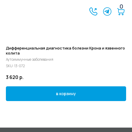
0
Дифференциальная диагностика болезни Крона и язвенного
колита
Аутоиммунные заболевания
SKU:
13-072
3 620
р.
в корзину
©2024 - 2026 МедЛогика
+7 (3452) 68-98-00
г. Тюмень ул. Газовиков 41