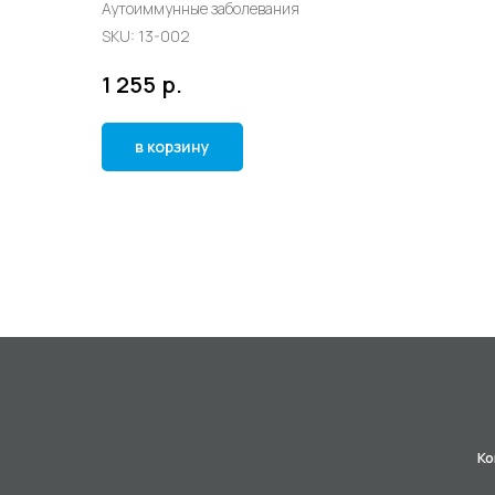
Аутоиммунные заболевания
SKU:
13-002
р.
1 255
в корзину
Ко