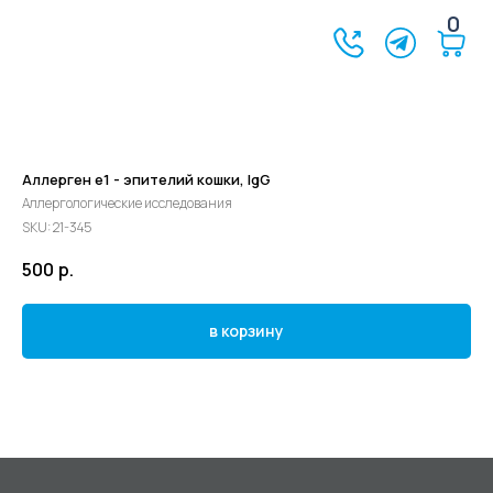
0
Аллерген e1 - эпителий кошки, IgG
Аллергологические исследования
SKU:
21-345
500
р.
в корзину
©2024 - 2026 МедЛогика
+7 (3452) 68-98-00
г. Тюмень ул. Газовиков 41
г. Тюмень ул. Николая Ростовцева 26