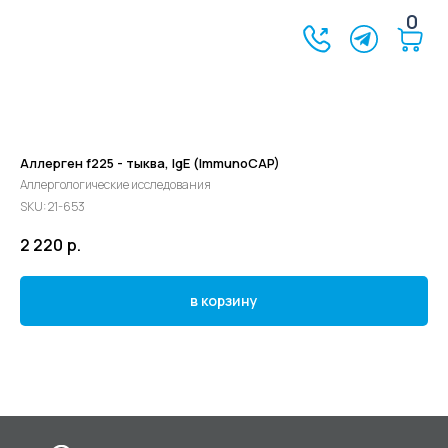
0
Аллерген f225 - тыква, IgE (ImmunoCAP)
Аллергологические исследования
SKU:
21-653
2 220
р.
в корзину
©2024 - 2026 МедЛогика
+7 (3452) 68-98-00
г. Тюмень ул. Газовиков 41
г. Тюмень ул. Николая Ростовцева 26