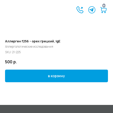
0
Аллерген f256 - орех грецкий, IgE
Аллергологические исследования
SKU:
21-225
500
р.
в корзину
©2024 - 2026 МедЛогика
+7 (3452) 68-98-00
г. Тюмень ул. Газовиков 41
г. Тюмень ул. Николая Ростовцева 26