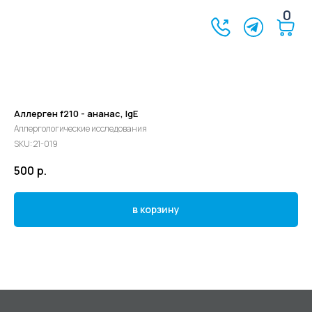
0
Аллерген f210 - ананас, IgE
Аллергологические исследования
SKU:
21-019
500
р.
в корзину
©2024 - 2026 МедЛогика
+7 (3452) 68-98-00
г. Тюмень ул. Газовиков 41
г. Тюмень ул. Николая Ростовцева 26