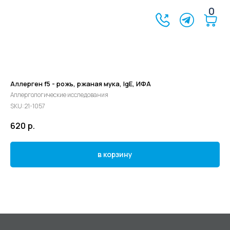
0
Аллерген f5 - рожь, ржаная мука, IgE, ИФА
Аллергологические исследования
SKU:
21-1057
620
р.
в корзину
©2024 - 2026 МедЛогика
+7 (3452) 68-98-00
г. Тюмень ул. Газовиков 41
г. Тюмень ул. Николая Ростовцева 26