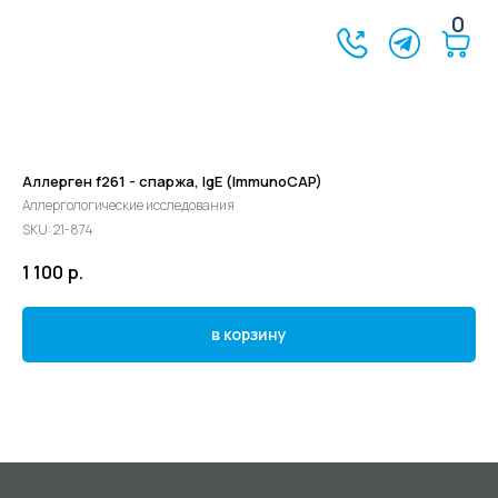
0
Аллерген f261 - спаржа, IgE (ImmunoCAP)
Аллергологические исследования
SKU:
21-874
1 100
р.
в корзину
©2024 - 2026 МедЛогика
+7 (3452) 68-98-00
г. Тюмень ул. Газовиков 41
г. Тюмень ул. Николая Ростовцева 26