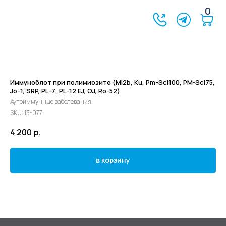
0
Иммуноблот при полимиозите (Мi2b, Ku, Pm-Scl100, PM-Scl75,
Jo-1, SRP, PL-7, PL-12 EJ, OJ, Ro-52)
Аутоиммунные заболевания
SKU:
13-077
4 200
р.
в корзину
©2024 - 2026 МедЛогика
+7 (3452) 68-98-00
г. Тюмень ул. Газовиков 41