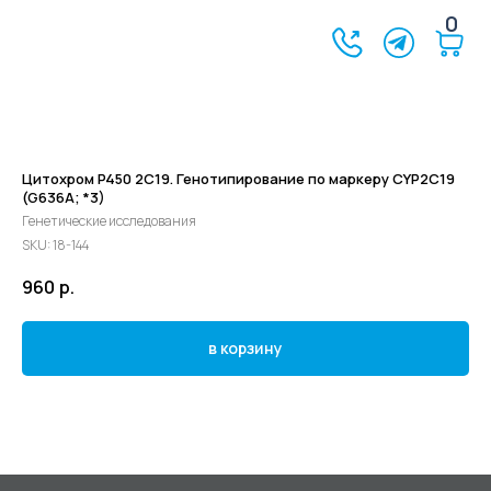
0
Цитохром P450 2C19. Генотипирование по маркеру CYP2C19
(G636A; *3)
Генетические исследования
SKU:
18-144
960
р.
в корзину
©2024 - 2026 МедЛогика
+7 (3452) 68-98-00
г. Тюмень ул. Газовиков 41