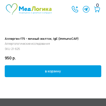
0
Аллерген f75 - яичный желток, IgE (ImmunoCAP)
Аллергологические исследования
SKU:
21-625
950
р.
в корзину
©2024 - 2026 МедЛогика
+7 (3452) 68-98-00
г. Тюмень ул. Газовиков 41
г. Тюмень ул. Николая Ростовцева 26