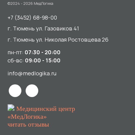
Медицинский центр
«МедЛогика»
читать отзывы
Услуги
О нас
Сдать анализы
Акции и новости
УЗИ
Отзывы
Записаться к врачу
Вакансии
Выезд на дом и в офис
Документы и лицензии
Прием по ДМС
Лицензия Л041-01107-72/00001791
ООО «Авеню Мед» ИНН: 7203527116 ОГРН: 1217200016384
Использование Cookie
Политика в отношении обработки персональных данных