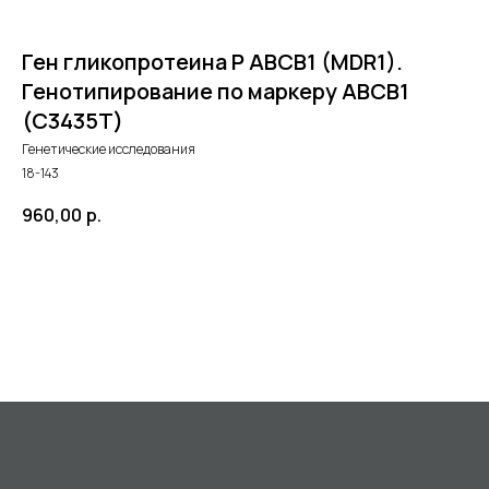
Ген гликопротеина P ABCB1 (MDR1).
Генотипирование по маркеру ABCB1
(С3435Т)
Генетические исследования
18-143
960,00
р.
©2024 - 2026 МедЛогика
+7 (3452) 68-98-00
в корзину
г. Тюмень ул. Газовиков 41
г. Тюмень ул. Николая Ростовцева 26
пн-пт:
07:30 - 20:00
сб-вс:
09:00 - 15:00
info@medlogika.ru