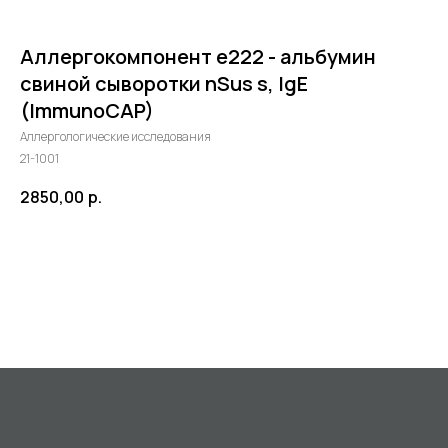
Аллергокомпонент e222 - альбумин
свиной сыворотки nSus s, IgE
(ImmunoCAP)
Аллергологические исследования
21-1001
2850,00
р.
©2024 - 2026 МедЛогика
+7 (3452) 68-98-00
в корзину
г. Тюмень ул. Газовиков 41
г. Тюмень ул. Николая Ростовцева 26
пн-пт:
07:30 - 20:00
сб-вс:
09:00 - 15:00
info@medlogika.ru