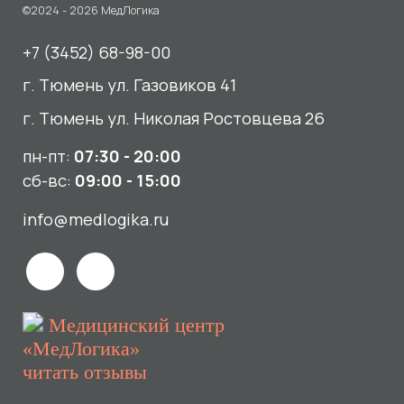
Медицинский центр
«МедЛогика»
читать отзывы
Услуги
О нас
Сдать анализы
Акции и новости
УЗИ
Отзывы
Записаться к врачу
Вакансии
Выезд на дом и в офис
Документы и лицензии
Прием по ДМС
Лицензия Л041-01107-72/00001791
ООО «Авеню Мед» ИНН: 7203527116 ОГРН: 1217200016384
Использование Cookie
Политика в отношении обработки персональных данных