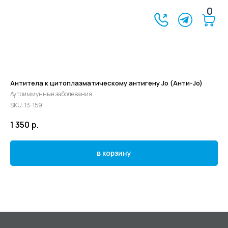
0
Антитела к цитоплазматическому антигену Jo (Анти-Jo)
Аутоиммунные заболевания
SKU:
13-159
1 350
р.
в корзину
©2024 - 2026 МедЛогика
+7 (3452) 68-98-00
г. Тюмень ул. Газовиков 41
г. Тюмень ул. Николая Ростовцева 26