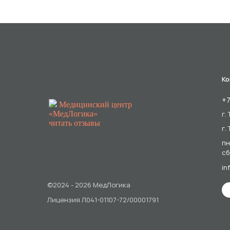
Ко
+7
Медицинский центр
«МедЛогика»
г.
читать отзывы
г.
пн
сб
in
©2024 - 2026 МедЛогика
Лицензия Л041-01107-72/00001791