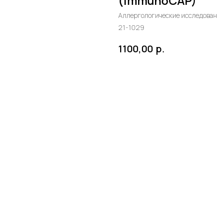
(ImmunoCAP)
Аллергологические исследова
21-1029
р.
1100,00
в корзину