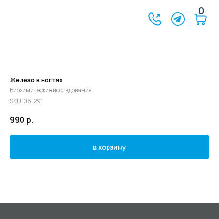
0
Железо в ногтях
Биохимические исследования
SKU:
06-291
990
р.
в корзину
©2024 - 2026 МедЛогика
+7 (3452) 68-98-00
г. Тюмень ул. Газовиков 41
г. Тюмень ул. Николая Ростовцева 26