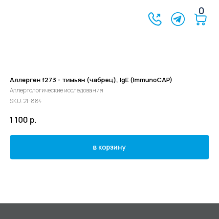
0
Аллерген f273 - тимьян (чабрец), IgE (ImmunoCAP)
Аллергологические исследования
SKU:
21-884
1 100
р.
в корзину
©2024 - 2026 МедЛогика
+7 (3452) 68-98-00
г. Тюмень ул. Газовиков 41
г. Тюмень ул. Николая Ростовцева 26