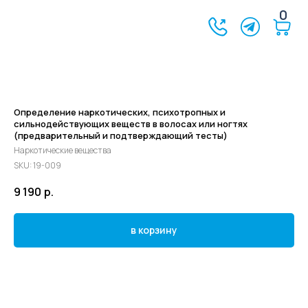
0
Определение наркотических, психотропных и
сильнодействующих веществ в волосах или ногтях
(предварительный и подтверждающий тесты)
Наркотические вещества
SKU:
19-009
9 190
р.
в корзину
©2024 - 2026 МедЛогика
+7 (3452) 68-98-00
г. Тюмень ул. Газовиков 41