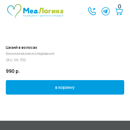
0
Цезий в волосах
Биохимические исследования
SKU:
06-352
990
р.
в корзину
©2024 - 2026 МедЛогика
+7 (3452) 68-98-00
г. Тюмень ул. Газовиков 41
г. Тюмень ул. Николая Ростовцева 26