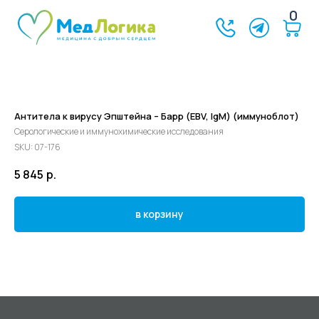
0
Антитела к вирусу Эпштейна – Барр (EBV, IgM) (иммуноблот)
Серологические и иммунохимические исследования
SKU:
07-176
5 845
р.
в корзину
©2024 - 2026 МедЛогика
+7 (3452) 68-98-00
г. Тюмень ул. Газовиков 41
г. Тюмень ул. Николая Ростовцева 26