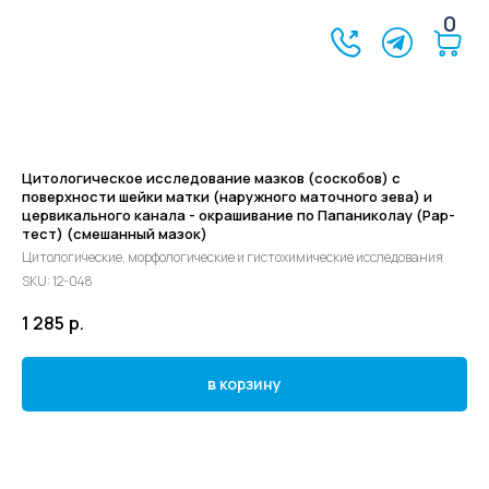
0
Цитологическое исследование мазков (соскобов) с
поверхности шейки матки (наружного маточного зева) и
цервикального канала - окрашивание по Папаниколау (Рар-
тест) (смешанный мазок)
Цитологические, морфологические и гистохимические исследования
SKU:
12-048
1 285
р.
в корзину
©2024 - 2026 МедЛогика
+7 (3452) 68-98-00