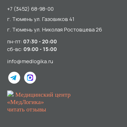
«МедЛогика»
читать отзывы
Услуги
О нас
Сдать анализы
Акции и новости
УЗИ
Отзывы
Записаться к врачу
Вакансии
Выезд на дом и в офис
Документы и лицензии
Прием по ДМС
Лицензия Л041-01107-72/00001791
ООО «Авеню Мед» ИНН: 7203527116 ОГРН: 1217200016384
Использование Cookie
Политика в отношении обработки персональных данных
Разработка сайта