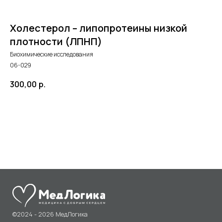
Холестерол – липопротеины низкой
плотности (ЛПНП)
Биохимические исследования
06-029
300,00
р.
©2024 - 2026 МедЛогика
+7 (3452) 68-98-00
в корзину
г. Тюмень ул. Газовиков 41
г. Тюмень ул. Николая Ростовцева 26
пн-пт:
07:30 - 20:00
сб-вс:
09:00 - 15:00
info@medlogika.ru
Медицинский центр