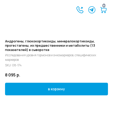
0
Андрогены, глюкокортикоиды, минералокортикоиды,
прогестагены, их предшественники и метаболиты (13
показателей) в сыворотке
Исследования уровня гормонов и онкомаркеров, специфических
маркеров
SKU:
08-174
8 095
р.
в корзину
©2024 - 2026 МедЛогика
+7 (3452) 68-98-00