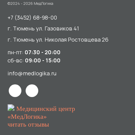
Медицинский центр
«МедЛогика»
читать отзывы
Услуги
О нас
Сдать анализы
Акции и новости
УЗИ
Отзывы
Записаться к врачу
Вакансии
Выезд на дом и в офис
Документы и лицензии
Прием по ДМС
Лицензия Л041-01107-72/00001791
ООО «Авеню Мед» ИНН: 7203527116 ОГРН: 1217200016384
Использование Cookie
Политика в отношении обработки персональных данных