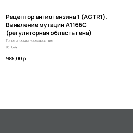
Рецептор ангиотензина 1 (AGTR1).
Выявление мутации A1166C
(регуляторная область гена)
Генетические исследования
18-044
985,00
р.
©2024 - 2026 МедЛогика
+7 (3452) 68-98-00
в корзину
г. Тюмень ул. Газовиков 41
г. Тюмень ул. Николая Ростовцева 26
пн-пт:
07:30 - 20:00
сб-вс:
09:00 - 15:00
info@medlogika.ru