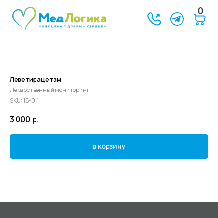
0
Леветирацетам
Лекарственный мониторинг
SKU:
15-011
3 000
р.
в корзину
©2024 - 2026 МедЛогика
+7 (3452) 68-98-00
г. Тюмень ул. Газовиков 41
г. Тюмень ул. Николая Ростовцева 26