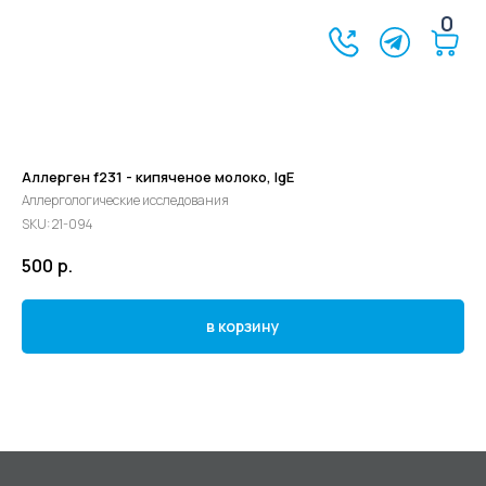
0
Аллерген f231 - кипяченое молоко, IgE
Аллергологические исследования
SKU:
21-094
500
р.
в корзину
©2024 - 2026 МедЛогика
+7 (3452) 68-98-00
г. Тюмень ул. Газовиков 41
г. Тюмень ул. Николая Ростовцева 26