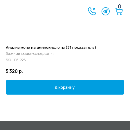
0
Анализ мочи на аминокислоты (31 показатель)
Биохимические исследования
SKU:
06-226
5 320
р.
в корзину
©2024 - 2026 МедЛогика
+7 (3452) 68-98-00
г. Тюмень ул. Газовиков 41
г. Тюмень ул. Николая Ростовцева 26