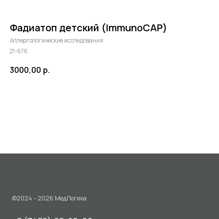
Фадиатоп детский (ImmunoCAP)
Аллергологические исследования
21-676
3000,00
р.
©2024 - 2026 МедЛогика
+7 (3452) 68-98-00
в корзину
г. Тюмень ул. Газовиков 41
г. Тюмень ул. Николая Ростовцева 26
пн-пт:
07:30 - 20:00
сб-вс:
09:00 - 15:00
info@medlogika.ru
Медицинский центр
«МедЛогика»