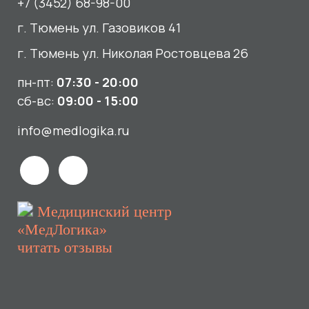
читать отзывы
Услуги
О нас
Сдать анализы
Акции и новости
УЗИ
Отзывы
Записаться к врачу
Вакансии
Выезд на дом и в офис
Документы и лицензии
Прием по ДМС
Лицензия Л041-01107-72/00001791
ООО «Авеню Мед» ИНН: 7203527116 ОГРН: 1217200016384
Использование Cookie
Политика в отношении обработки персональных данных
Разработка сайта