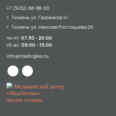
«МедЛогика»
читать отзывы
Услуги
О нас
Сдать анализы
Акции и новости
УЗИ
Отзывы
Записаться к врачу
Вакансии
Выезд на дом и в офис
Документы и лицензии
Прием по ДМС
Лицензия Л041-01107-72/00001791
ООО «Авеню Мед» ИНН: 7203527116 ОГРН: 1217200016384
Использование Cookie
Политика в отношении обработки персональных данных
Разработка сайта