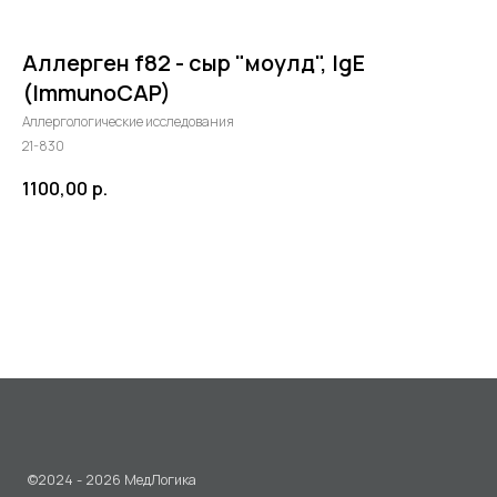
Аллерген f82 - сыр "моулд", IgE
(ImmunoCAP)
Аллергологические исследования
21-830
1100,00
р.
©2024 - 2026 МедЛогика
+7 (3452) 68-98-00
в корзину
г. Тюмень ул. Газовиков 41
г. Тюмень ул. Николая Ростовцева 26
пн-пт:
07:30 - 20:00
сб-вс:
09:00 - 15:00
info@medlogika.ru
Медицинский центр